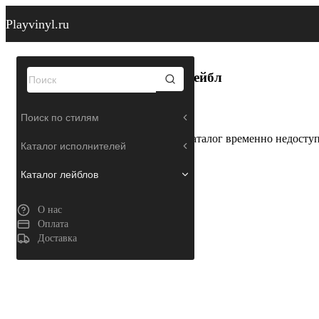
Playvinyl.ru
Лейбл
Поиск по стилям
Каталог временно недосту
Каталог исполнителей
Каталог лейблов
О нас
Оплата
Доставка