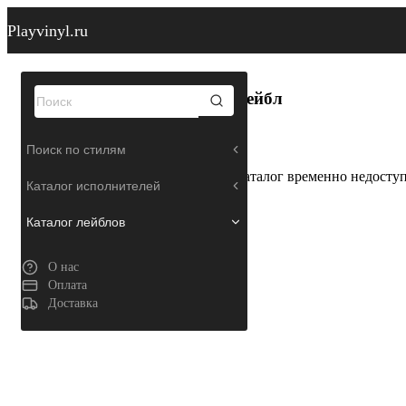
Playvinyl.ru
Лейбл
Поиск по стилям
Каталог временно недосту
Каталог исполнителей
Каталог лейблов
О нас
Оплата
Доставка